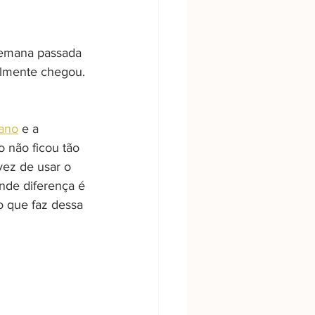
semana passada 
lmente chegou. 
ano
 e a 
 não ficou tão 
vez de usar o 
nde diferença é 
 que faz dessa 