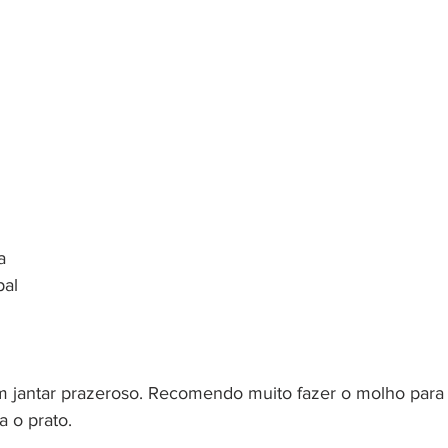
a
pal
 um jantar prazeroso. Recomendo muito fazer o molho par
a o prato.