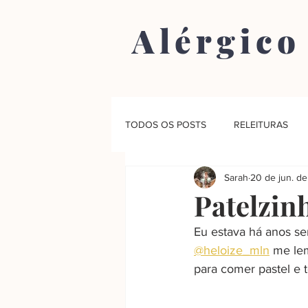
Alérgico
TODOS OS POSTS
RELEITURAS
Sarah
20 de jun. d
Patelzin
Eu estava há anos se
@heloize_mln
 me le
para comer pastel e 