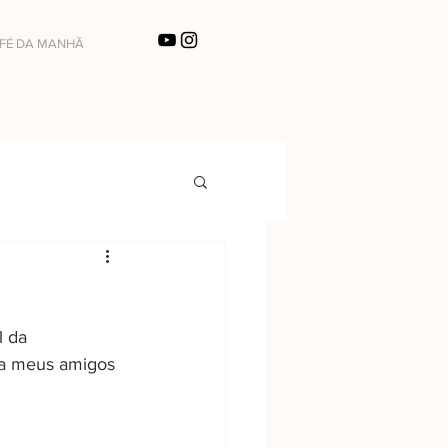
FÉ DA MANHÃ
l da 
va meus amigos 