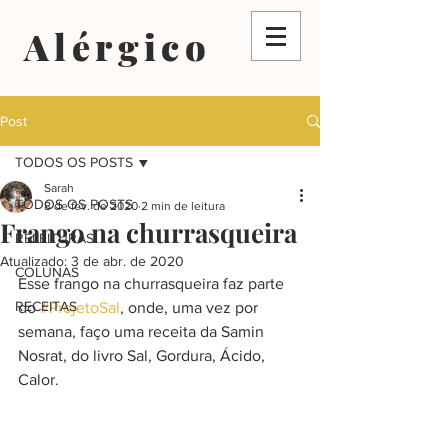
Alérgico
Post
TODOS OS POSTS
Sarah
TODOS OS POSTS
8 de fev. de 2020
2 min de leitura
Frango na churrasqueira
RELEITURAS
Atualizado:
3 de abr. de 2020
COLUNAS
Esse frango na churrasqueira faz parte 
RECEITAS
do 
#ProjetoSal
, onde, uma vez por 
semana, faço uma receita da Samin 
Nosrat, do livro Sal, Gordura, Ácido, 
Calor.