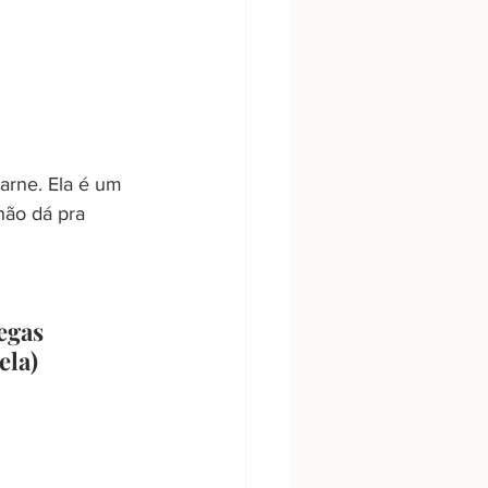
arne. Ela é um 
não dá pra 
egas 
la) 