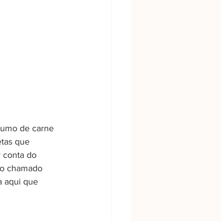
sumo de carne 
etas que 
 conta do 
r o chamado 
a aqui que 