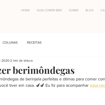
HOME
GUIA COMER BEM
SOBRE
BLOG
CA
COLUNAS
RECEITAS
e 2020
2 min de leitura
zer berimôndegas
môndegas de berinjela perfeitas e ótimas para comer co
ocê tiver em casa. 🍆🍆 Eu fiz para acompanhar 
essa re