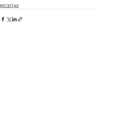
RECEITAS
Ver tudo
Posts recentes