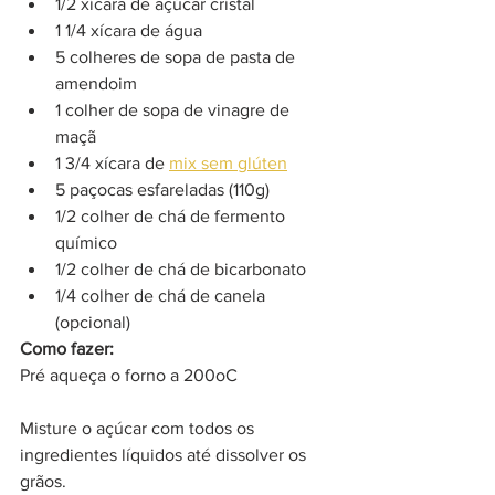
1/2 xícara de açúcar cristal
1 1/4 xícara de água
5 colheres de sopa de pasta de 
amendoim
1 colher de sopa de vinagre de 
maçã
1 3/4 xícara de 
mix sem glúten
5 paçocas esfareladas (110g)
1/2 colher de chá de fermento 
químico
1/2 colher de chá de bicarbonato
1/4 colher de chá de canela 
(opcional)
Como fazer:
Pré aqueça o forno a 200oC
Misture o açúcar com todos os 
ingredientes líquidos até dissolver os 
grãos.