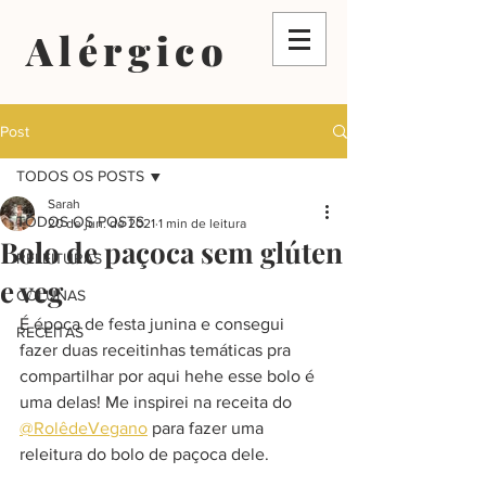
Alérgico
Post
TODOS OS POSTS
Sarah
TODOS OS POSTS
20 de jun. de 2021
1 min de leitura
Bolo de paçoca sem glúten
RELEITURAS
e veg
COLUNAS
É época de festa junina e consegui 
RECEITAS
fazer duas receitinhas temáticas pra 
compartilhar por aqui hehe esse bolo é 
uma delas! Me inspirei na receita do 
@RolêdeVegano
 para fazer uma 
releitura do bolo de paçoca dele. 