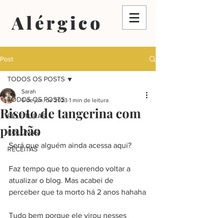
Alérgico
Post
TODOS OS POSTS
Sarah
TODOS OS POSTS
6 de jun. de 2023
1 min de leitura
Risoto de tangerina com
RELEITURAS
pinhão
COLUNAS
Será que alguém ainda acessa aqui?
RECEITAS
Faz tempo que to querendo voltar a 
atualizar o blog. Mas acabei de 
perceber que ta morto há 2 anos hahaha
Tudo bem porque ele virou nesses 