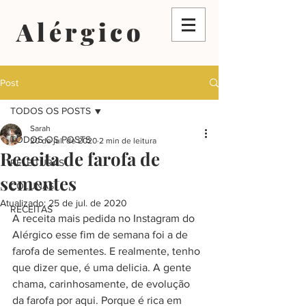
Alérgico
Post
TODOS OS POSTS
Sarah
TODOS OS POSTS
20 de jul. de 2020
2 min de leitura
Receita de farofa de
RELEITURAS
sementes
COLUNAS
Atualizado:
25 de jul. de 2020
RECEITAS
A receita mais pedida no Instagram do 
Alérgico esse fim de semana foi a de 
farofa de sementes. E realmente, tenho 
que dizer que, é uma delicia. A gente 
chama, carinhosamente, de evolução 
da farofa por aqui. Porque é rica em 