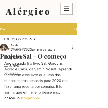
Alérgico
Post
TODOS OS POSTS
Sarah
TODOS OS POSTS
27 de jan. de 2020
1 min de leitura
Projeto Sal - O começo
RELEITURAS
Ano passado li o livro Sal, Gordura, 
COLUNAS
Ácido e Calor, da Samin Nosrat. Aprendi 
RECEITAS
tanto com esse livro que uma das 
minhas metas pessoais para 2020 era 
fazer uma receita por semana. E foi 
assim, que em janeiro desse ano, 
nasceu o 
#ProjetoSal