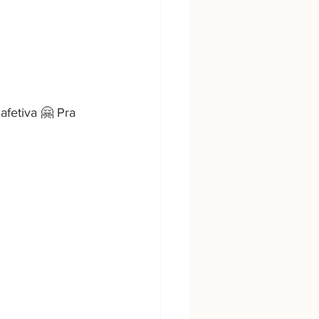
afetiva 
🤗 Pra 