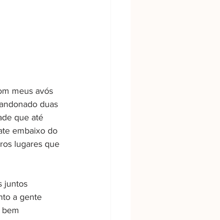
com meus avós 
abandonado duas 
ade que até 
Mate embaixo do 
ros lugares que 
 juntos 
to a gente 
a bem 