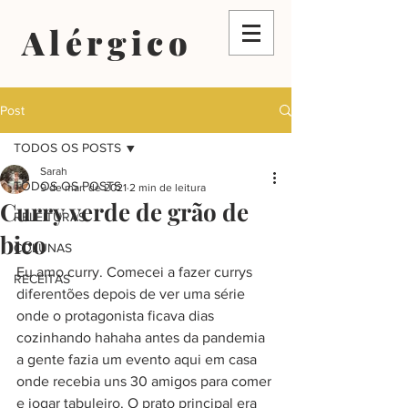
Alérgico
Post
TODOS OS POSTS
Sarah
TODOS OS POSTS
9 de mar. de 2021
2 min de leitura
Curry verde de grão de
RELEITURAS
bico
COLUNAS
Eu amo curry. Comecei a fazer currys 
RECEITAS
diferentões depois de ver uma série 
onde o protagonista ficava dias 
cozinhando hahaha antes da pandemia 
a gente fazia um evento aqui em casa 
onde recebia uns 30 amigos para comer 
e jogar tabuleiro. O prato principal era 