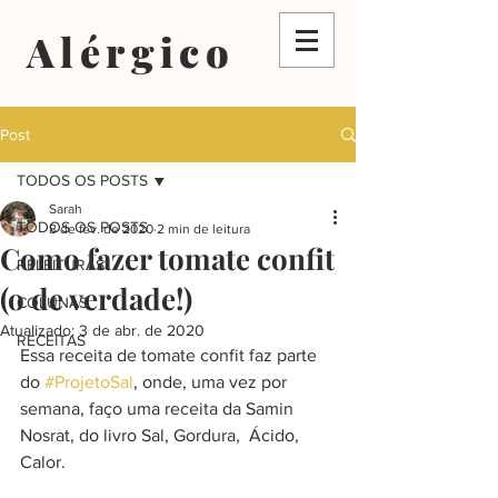
Alérgico
Post
TODOS OS POSTS
Sarah
TODOS OS POSTS
8 de fev. de 2020
2 min de leitura
Como fazer tomate confit
RELEITURAS
(o de verdade!)
COLUNAS
Atualizado:
3 de abr. de 2020
RECEITAS
Essa receita de tomate confit faz parte 
do 
#ProjetoSal
, onde, uma vez por 
semana, faço uma receita da Samin 
Nosrat, do livro Sal, Gordura,  Ácido, 
Calor.