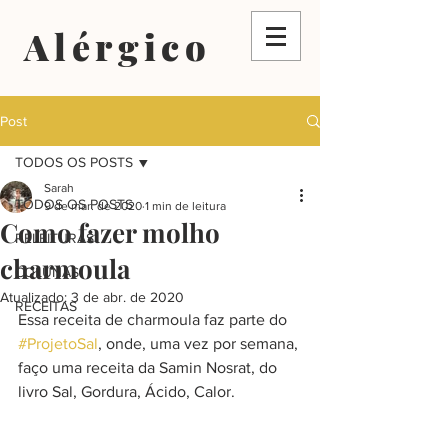
Alérgico
Post
TODOS OS POSTS
Sarah
TODOS OS POSTS
9 de mar. de 2020
1 min de leitura
Como fazer molho
RELEITURAS
charmoula
COLUNAS
Atualizado:
3 de abr. de 2020
RECEITAS
Essa receita de charmoula faz parte do 
#ProjetoSal
, onde, uma vez por semana, 
faço uma receita da Samin Nosrat, do 
livro Sal, Gordura, Ácido, Calor.