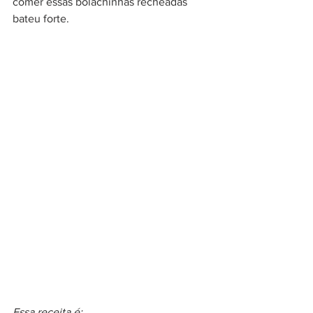
comer essas bolachinhas recheadas 
bateu forte.
Essa receita é: