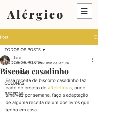
Alérgico
Post
TODOS OS POSTS
Sarah
TODOS OS POSTS
7 de nov. de 2020
1 min de leitura
Biscoito casadinho
RELEITURAS
Essa receita de biscoito casadinho faz 
COLUNAS
parte do projeto de 
#Releituras
, onde, 
RECEITAS
uma vez por semana, faço a adaptação 
de alguma receita de um dos livros que 
tenho em casa.