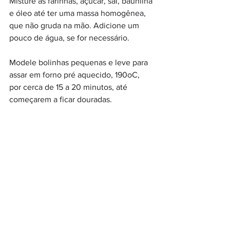
Misture as farinhas, açúcar, sal, baunilha 
e óleo até ter uma massa homogênea, 
que não gruda na mão. Adicione um 
pouco de água, se for necessário.
Modele bolinhas pequenas e leve para 
assar em forno pré aquecido, 190oC, 
por cerca de 15 a 20 minutos, até 
começarem a ficar douradas.
Deixe esfriar um pouco. Enquanto isso 
coloque a goiabada alguns segundos 
(cerca de 20 segundos) no microondas, 
para ficar mais fácil manipular.
Recheie os biscoitinhos, juntando uma 
bolinha na outra, com a goiabada, e 
finalize passando no açúcar cristal. Está 
pronto 
🍃