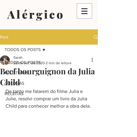
Alérgico
Post
TODOS OS POSTS
Sarah
TODOS OS POSTS
22 de set. de 2020
2 min de leitura
Beef bourguignon da Julia
RELEITURAS
Child
COLUNAS
De tanto me falarem do filme Julia e 
RECEITAS
Julie, resolvi comprar um livro da Julia 
Child para conhecer melhor a obra dela.