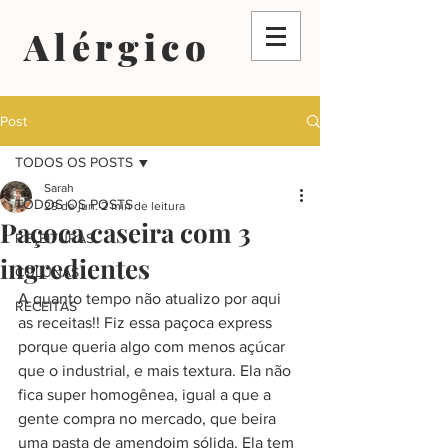
Alérgico
Post
TODOS OS POSTS
Sarah
TODOS OS POSTS
29 de jun.
2 min de leitura
Paçoca caseira com 3
RELEITURAS
ingredientes
COLUNAS
A quanto tempo não atualizo por aqui 
RECEITAS
as receitas!! Fiz essa paçoca express 
porque queria algo com menos açúcar 
que o industrial, e mais textura. Ela não 
fica super homogênea, igual a que a 
gente compra no mercado, que beira 
uma pasta de amendoim sólida. Ela tem 