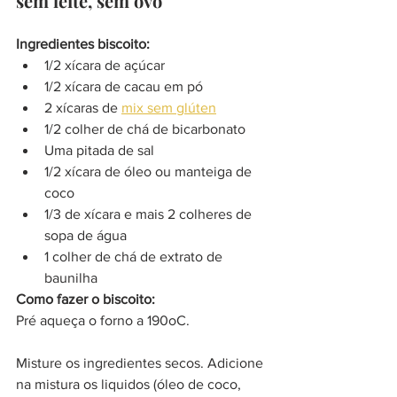
sem leite, sem ovo
Ingredientes biscoito:
1/2 xícara de açúcar 
1/2 xícara de cacau em pó 
2 xícaras de 
mix sem glúten
1/2 colher de chá de bicarbonato  
Uma pitada de sal 
1/2 xícara de óleo ou manteiga de 
coco
1/3 de xícara e mais 2 colheres de 
sopa de água 
1 colher de chá de extrato de 
baunilha 
Como fazer o biscoito:
Pré aqueça o forno a 190oC.
Misture os ingredientes secos. Adicione 
na mistura os liquidos (óleo de coco, 