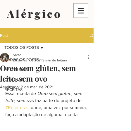
Alérgico
Post
TODOS OS POSTS
Sarah
TODOS OS POSTS
26 de fev. de 2021
3 min de leitura
Oreo sem glúten, sem
RELEITURAS
leite, sem ovo
COLUNAS
Atualizado:
2 de mar. de 2021
RECEITAS
Essa receita de 
Oreo sem glúten, sem 
leite, sem ovo 
faz parte do projeto de 
#Releituras
, onde, uma vez por semana, 
faço a adaptação de alguma receita.