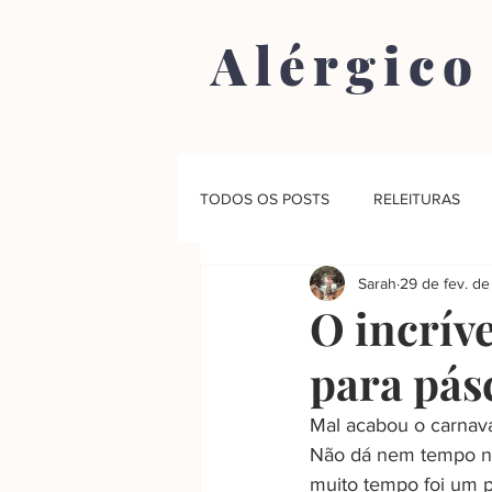
Alérgico
TODOS OS POSTS
RELEITURAS
Sarah
29 de fev. d
O incrív
para pás
Mal acabou o carnava
Não dá nem tempo né
muito tempo foi um p