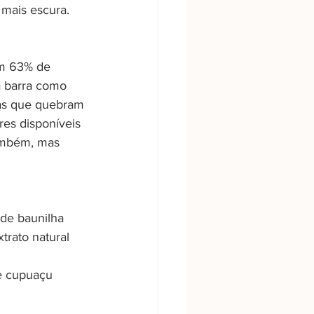
mais escura. 
om 63% de 
a barra como 
as que quebram 
es disponíveis 
também, mas 
 de baunilha
rato natural 
 e cupuaçu