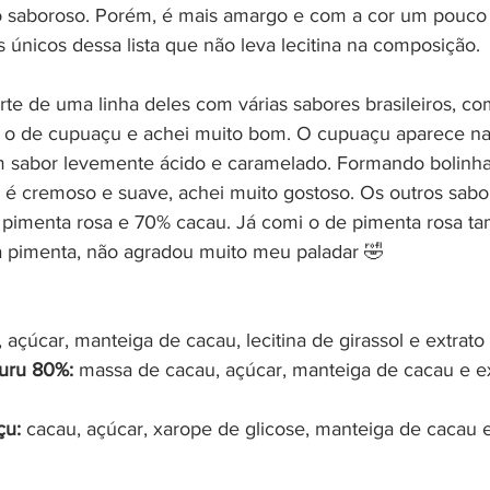
o saboroso. Porém, é mais amargo e com a cor um pouco 
únicos dessa lista que não leva lecitina na composição.
rte de uma linha deles com várias sabores brasileiros, c
 é o de cupuaçu e achei muito bom. O cupuaçu aparece n
 sabor levemente ácido e caramelado. Formando bolinh
 é cremoso e suave, achei muito gostoso. Os outros sabor
í, pimenta rosa e 70% cacau. Já comi o de pimenta rosa 
a pimenta, não agradou muito meu paladar 🤣
 açúcar, manteiga de cacau, lecitina de girassol e extrato
uru 80%: 
massa de cacau, açúcar, manteiga de cacau e ext
u: 
cacau, açúcar, xarope de glicose, manteiga de cacau