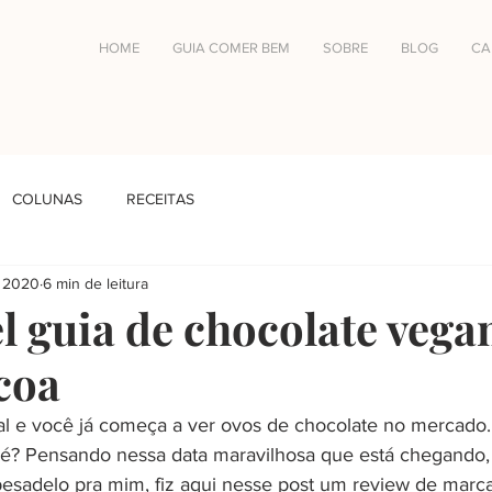
HOME
GUIA COMER BEM
SOBRE
BLOG
CA
COLUNAS
RECEITAS
e 2020
6 min de leitura
el guia de chocolate vega
coa
l e você já começa a ver ovos de chocolate no mercado.
? Pensando nessa data maravilhosa que está chegando, 
esadelo pra mim, fiz aqui nesse post um review de marca