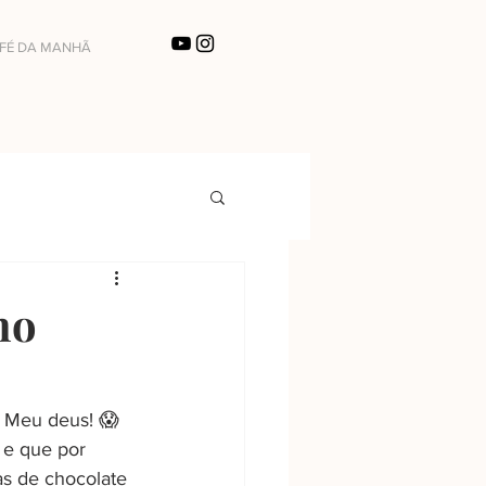
FÉ DA MANHÃ
no
 Meu deus! 😱 
e que por 
s de chocolate 