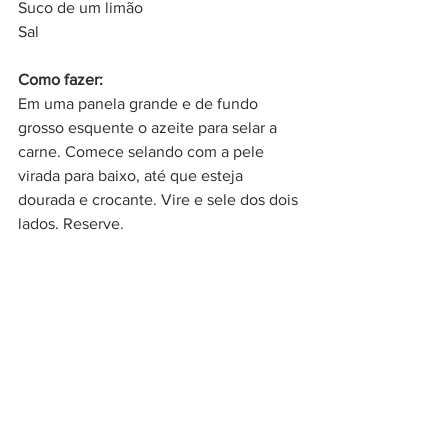
Suco de um limão
Sal
Como fazer:
Em uma panela grande e de fundo 
grosso esquente o azeite para selar a 
carne. Comece selando com a pele 
virada para baixo, até que esteja 
dourada e crocante. Vire e sele dos dois 
lados. Reserve.
Escorra o excesso de gordura da panela 
e adicione todos os temperos, ervas e a 
cenoura picada para dourar. Quando 
estiver dourado, adicione o suco de 
limão para raspar bem o fundo da 
panela. Se necessário adicione um 
pouco de água para continuar raspando. 