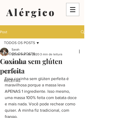
Alérgico
Post
TODOS OS POSTS
Sarah
TODOS OS POSTS
20 de mar. de 2020
3 min de leitura
Coxinha sem glúten
RELEITURAS
perfeita
COLUNAS
Essa coxinha sem glúten perfeita é 
RECEITAS
maravilhosa porque a massa leva 
APENAS 1 ingrediente. Isso mesmo, 
uma massa 100% feita com batata doce 
e mais nada. Você pode rechear como 
quiser. A minha fiz tradicional, com 
frango.